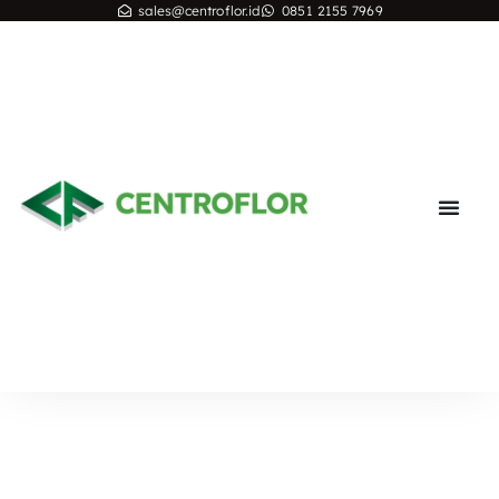
Skip
sales@centroflor.id
0851 2155 7969
to
content