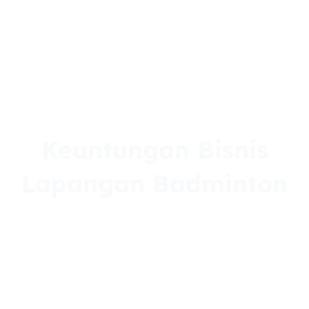
Keuntungan Bisnis
Lapangan Badminton
Dalam artikel ini, kita akan membahas lebih dalam
tentang keuntungan memiliki bisnis lapangan
badminton dan tips memulai bisnis lapangan
badminton.
August 9, 2023