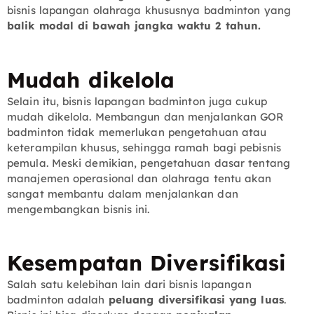
bisnis lapangan olahraga khususnya badminton yang
balik modal di bawah jangka waktu 2 tahun.
Mudah dikelola
Selain itu, bisnis lapangan badminton juga cukup
mudah dikelola. Membangun dan menjalankan GOR
badminton tidak memerlukan pengetahuan atau
keterampilan khusus, sehingga ramah bagi pebisnis
pemula. Meski demikian, pengetahuan dasar tentang
manajemen operasional dan olahraga tentu akan
sangat membantu dalam menjalankan dan
mengembangkan bisnis ini.
Kesempatan Diversifikasi
Salah satu kelebihan lain dari bisnis lapangan
badminton adalah
peluang diversifikasi yang luas
.