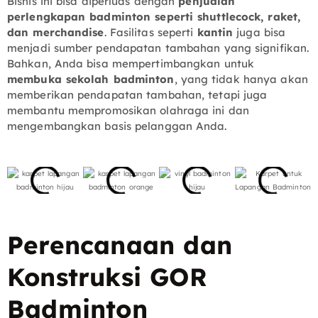
Bisnis ini bisa diperluas dengan
penjualan
perlengkapan badminton seperti shuttlecock, raket,
dan merchandise
. Fasilitas seperti
kantin
juga bisa
menjadi sumber pendapatan tambahan yang signifikan.
Bahkan, Anda bisa mempertimbangkan untuk
membuka sekolah badminton
, yang tidak hanya akan
memberikan pendapatan tambahan, tetapi juga
membantu mempromosikan olahraga ini dan
mengembangkan basis pelanggan Anda.
Perencanaan dan
Konstruksi GOR
Badminton