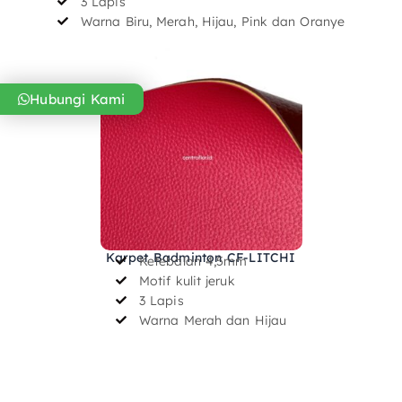
3 Lapis
Warna Biru, Merah, Hijau, Pink dan Oranye
Hubungi Kami
Karpet Badminton CF-LITCHI
Ketebalan 4,5mm
Motif kulit jeruk
3 Lapis
Warna Merah dan Hijau
Namun, jika Anda mencari alternatif yang lebih
ekonomis, Centroflor juga menyediakan produk karpet