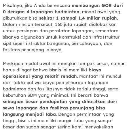
Misalnya, jika Anda berencana
membangun GOR dari
0 dengan 4 lapangan badminton
, modal awal yang
dibutuhkan bisa
sekitar 1 sampai 1,4 miliar rupiah.
Dalam rincian tersebut, 160 juta rupiah dialokasikan
untuk persiapan dan peralatan lapangan, sementara
sisanya digunakan untuk konstruksi dan infrastruktur
sipil seperti struktur bangunan, pencahayaan, dan
fasilitas penunjang lainnya.
Meskipun modal awal ini mungkin tampak besar, namun
harus diingat bahwa bisnis ini memiliki
biaya
operasional yang relatif rendah
. Manfaat ini muncul
dari fakta bahwa biaya pemeliharaan lapangan
badminton dan fasilitasnya tidak terlalu tinggi, serta
kebutuhan SDM yang minimal. Ini berarti bahwa
sebagian besar pendapatan yang dihasilkan dari
sewa lapangan dan fasilitas penunjang bisa
langsung menjadi laba
. Dengan permintaan yang
tinggi, bisnis ini memiliki margin laba yang sangat
besar dan sudah sangat sering kami menyaksikan