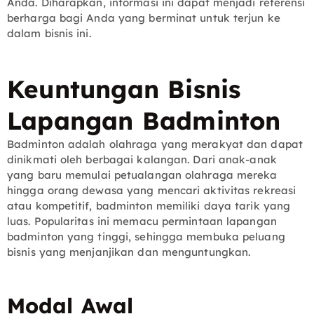
Anda. Diharapkan, informasi ini dapat menjadi referensi
berharga bagi Anda yang berminat untuk terjun ke
dalam bisnis ini.
Keuntungan Bisnis
Lapangan Badminton
Badminton adalah olahraga yang merakyat dan dapat
dinikmati oleh berbagai kalangan. Dari anak-anak
yang baru memulai petualangan olahraga mereka
hingga orang dewasa yang mencari aktivitas rekreasi
atau kompetitif, badminton memiliki daya tarik yang
luas. Popularitas ini memacu permintaan lapangan
badminton yang tinggi, sehingga membuka peluang
bisnis yang menjanjikan dan menguntungkan.
Modal Awal