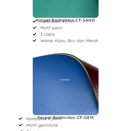
Karpet Badminton CF-SAND
Ketebalan 4,5mm
Motif pasir
3 Lapis
Warna Hijau, Biru dan Merah
Karpet Badminton CF-GEM
Ketebalan 4,5mm
Motif gemstone