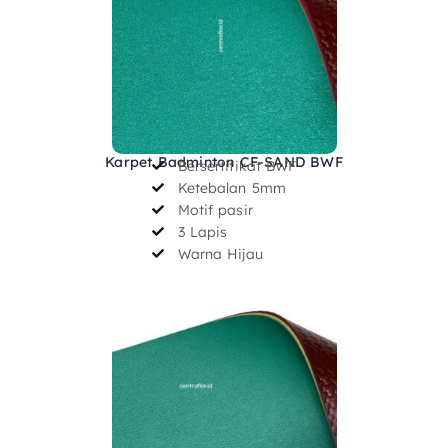
Karpet Badminton CF-SAND BWF
Bersertifikat BWF
Ketebalan 5mm
Motif pasir
3 Lapis
Warna Hijau