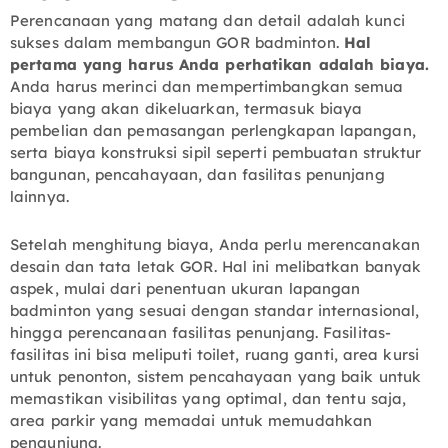
Perencanaan yang matang dan detail adalah kunci
sukses dalam membangun GOR badminton.
Hal
pertama yang harus Anda perhatikan adalah biaya.
Anda harus merinci dan mempertimbangkan semua
biaya yang akan dikeluarkan, termasuk biaya
pembelian dan pemasangan perlengkapan lapangan,
serta biaya konstruksi sipil seperti pembuatan struktur
bangunan, pencahayaan, dan fasilitas penunjang
lainnya.
Setelah menghitung biaya, Anda perlu merencanakan
desain dan tata letak GOR. Hal ini melibatkan banyak
aspek, mulai dari penentuan ukuran lapangan
badminton yang sesuai dengan standar internasional,
hingga perencanaan fasilitas penunjang. Fasilitas-
fasilitas ini bisa meliputi toilet, ruang ganti, area kursi
untuk penonton, sistem pencahayaan yang baik untuk
memastikan visibilitas yang optimal, dan tentu saja,
area parkir yang memadai untuk memudahkan
pengunjung.