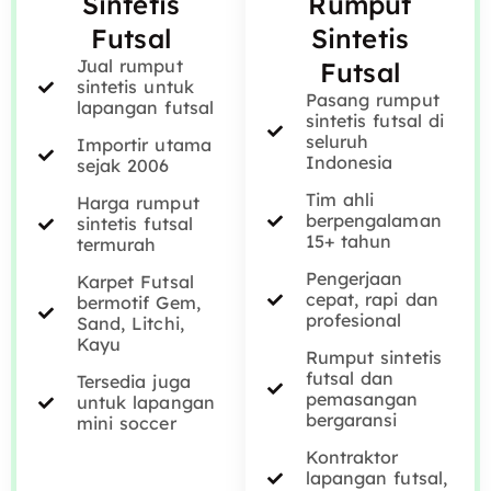
Sintetis
Rumput
Futsal
Sintetis
Jual rumput
Futsal
sintetis untuk
Pasang rumput
lapangan futsal
sintetis futsal di
seluruh
Importir utama
Indonesia
sejak 2006
Tim ahli
Harga rumput
berpengalaman
sintetis futsal
15+ tahun
termurah
Pengerjaan
Karpet Futsal
cepat, rapi dan
bermotif Gem,
profesional
Sand, Litchi,
Kayu
Rumput sintetis
futsal dan
Tersedia juga
pemasangan
untuk lapangan
bergaransi
mini soccer
Kontraktor
lapangan futsal,