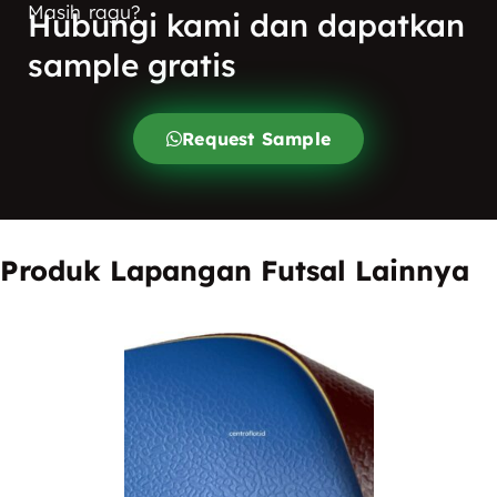
Masih ragu?
Hubungi kami dan dapatkan
sample gratis
Request Sample
Produk Lapangan Futsal Lainnya