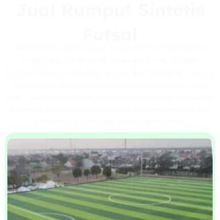
Jual Rumput Sintetis
Futsal
Kami menawarkan karpet rumput sintetis berkualitas
tinggi yang cocok untuk lapangan futsal. Tersedia
berbagai pilihan ketebalan, warna, dan kepadatan rumput
untuk disesuaikan dengan kebutuhan lapangan Anda.
Kami juga menyediakan jasa pemasangan dan kontraktor
lapangan futsal untuk membantu Anda merancang dan
membangun lapangan futsal impian Anda.