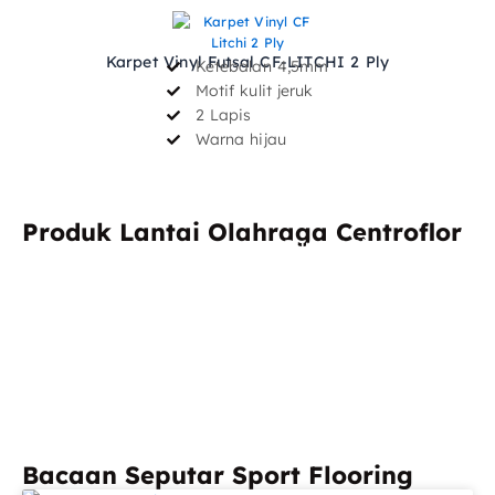
Karpet Vinyl Futsal CF-LITCHI 2 Ply
Ketebalan 4,5mm
Motif kulit jeruk
2 Lapis
Warna hijau
Produk Lantai Olahraga Centroflor
Rumput Sintetis
Karpet Badminton
Mini Soccer
Rumput Sintetis
Karpet Vinyl Futsal
Futsal
Karpet Vinyl
Karpet Vinyl
Lapangan Basket
Lapangan Voli
Karpet Vinyl
Rumput Sintetis
Multifungsi
Multifungsi
Bacaan Seputar Sport Flooring