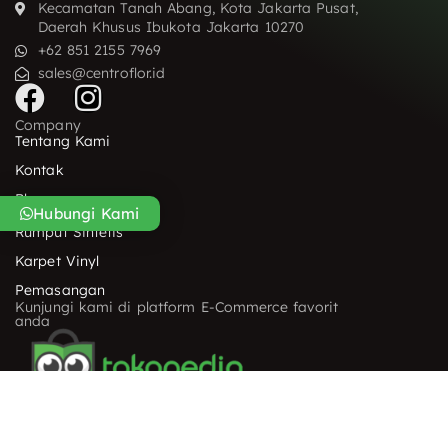
Kecamatan Tanah Abang, Kota Jakarta Pusat,
Daerah Khusus Ibukota Jakarta 10270
+62 851 2155 7969
sales@centroflor.id
F
I
a
n
Company
Tentang Kami
c
s
Kontak
e
t
Blog
b
a
Hubungi Kami
Produk dan Jasa
Rumput Sintetis
o
g
Karpet Vinyl
o
r
Pemasangan
k
a
Kunjungi kami di platform E-Commerce favorit
anda
m
2023 © Centroflor Indonesia | Made with 💞 by Posper