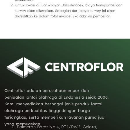
Untuk lokasi di luar wilayah Jabodetabek, biaya transportasi dan
survey akan dikenakan. Sebagian dari biaya survey ini akan
dikreditkan ke dalam total invoice, jika adanya pembelian.
Centroflor adalah perusahaan impor dan
penjualan lantai olahraga di Indonesia sejak 2006.
Kami menyediakan berbagai jenis produk lantai
olahraga berkualitas tinggi dengan harga
terjangkau, serta memberikan layanan purna jual
yang memuaskan.
Jl. Palmerah Barat No.4, RT.1/RW.2, Gelora,