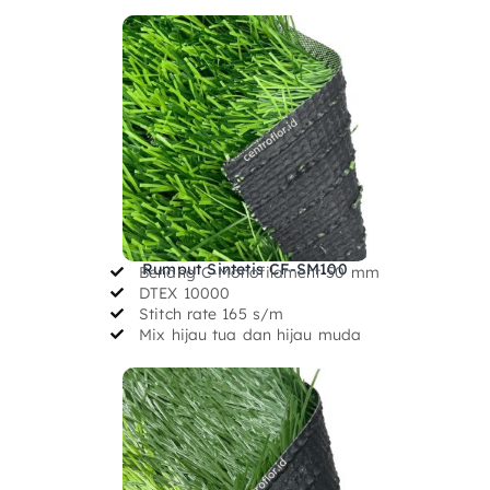
Rumput Sintetis CF-SM100
Benang C-Monofilament 50 mm
DTEX 10000
Stitch rate 165 s/m
Mix hijau tua dan hijau muda