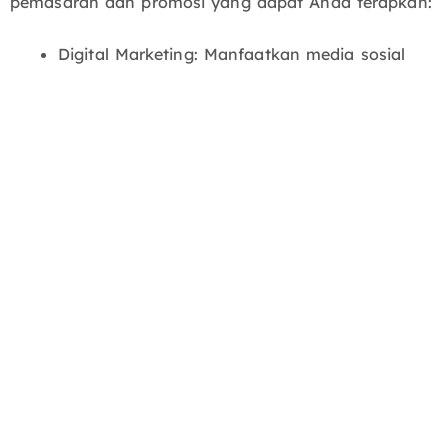
pemasaran dan promosi yang dapat Anda terapkan:
Digital Marketing: Manfaatkan media sosial
dan iklan online untuk mempromosikan
lapangan Anda.
Endorsement: Dapatkan dukungan dari klub
sepak bola lokal atau influencer olahraga.
Sebar Flyer: Sebarkan brosur di area sekitar
lapangan dan tempat yang sering dikunjungi
oleh pecinta sepak bola.
Kemitraan dan kerjasama: Jalin kerjasama
dengan sekolah atau klub sepak bola untuk
acara atau program pelatihan.
Program referral atau loyalty: Berikan insentif
kepada pelanggan yang berlangganan
merekomendasikan lapangan kepada orang
lain.